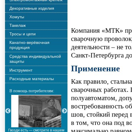
Декоративные изделия
Хомуты
Такелаж
Компания «МТК» пре
Тросы и цепи
сварочную проволоку
Канатно-верёвочная
деятельности – не т
продукция
Санкт-Петербурга до
Средства индивидуальной
защиты
Применение
Инструмент
Расходные материалы
Как правило, стальн
сварочных работах. 
В помощь потребителям:
полуавтоматом, допу
востребованность об
шов, стойкий перед 
в том, что она под 
максимально равном
Гвозди есть — смотрите в нашем
Металлополимерные тросы