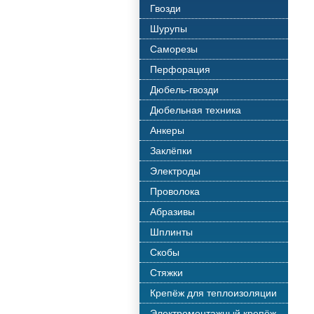
Гвозди
Шурупы
Саморезы
Перфорация
Дюбель-гвозди
Дюбельная техника
Анкеры
Заклёпки
Электроды
Проволока
Абразивы
Шплинты
Скобы
Стяжки
Крепёж для теплоизоляции
Электромонтажный крепёж