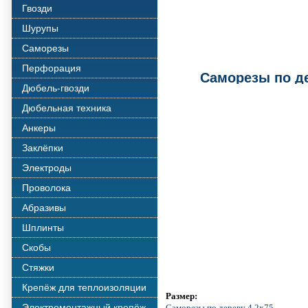
Гвозди
Шурупы
Саморезы
Перфорация
Саморезы по де
Дюбель-гвозди
Дюбельная техника
Анкеры
Заклёпки
Электроды
Проволока
Абразивы
Шплинты
Скобы
Стяжки
Крепёж для теплоизоляции
Размер:
Электромонтажный крепёж
Саморезы по дереву 4,2x75