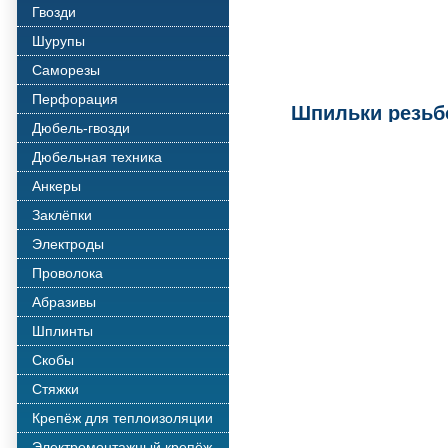
Гвозди
Шурупы
Саморезы
Перфорация
Шпильки резьб
Дюбель-гвозди
Дюбельная техника
Анкеры
Заклёпки
Электроды
Проволока
Абразивы
Шплинты
Скобы
Стяжки
Крепёж для теплоизоляции
Электромонтажный крепёж