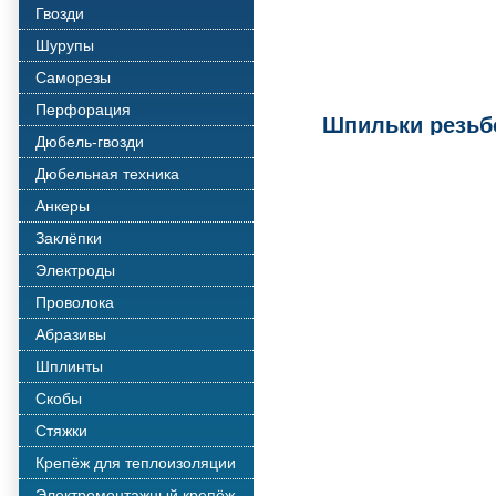
Гвозди
Шурупы
Саморезы
Перфорация
Шпильки резьб
Дюбель-гвозди
Дюбельная техника
Анкеры
Заклёпки
Электроды
Проволока
Абразивы
Шплинты
Скобы
Стяжки
Крепёж для теплоизоляции
Электромонтажный крепёж