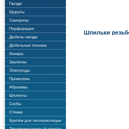
Гвозди
Шурупы
Саморезы
Перфорация
Шпильки резьб
Дюбель-гвозди
Дюбельная техника
Анкеры
Заклёпки
Электроды
Проволока
Абразивы
Шплинты
Скобы
Стяжки
Крепёж для теплоизоляции
Электромонтажный крепёж