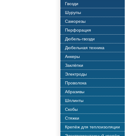
Гвозди
Шурупы
Саморезы
Перфорация
Дюбель-гвозди
Дюбельная техника
Анкеры
Заклёпки
Электроды
Проволока
Абразивы
Шплинты
Скобы
Стяжки
Крепёж для теплоизоляции
Электромонтажный крепёж