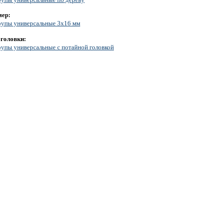
мер:
упы универсальные 3х16 мм
 головки:
упы универсальные с потайной головкой
еталлополимерные тросы
Испытательная лаборатория
Мелка