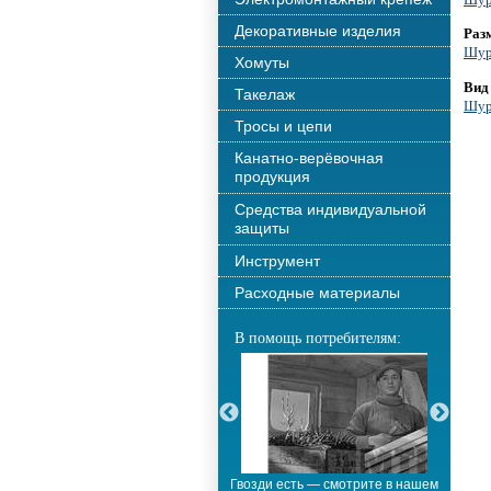
Декоративные изделия
Раз
Шур
Хомуты
Вид
Такелаж
Шур
Тросы и цепи
Канатно-верёвочная
продукция
Средства индивидуальной
защиты
Инструмент
Расходные материалы
В помощь потребителям:
С новым годом!!!
Гвозди есть — смотрите в нашем
М