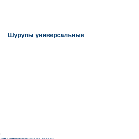
Шурупы универсальные
:
упы универсальные по дереву