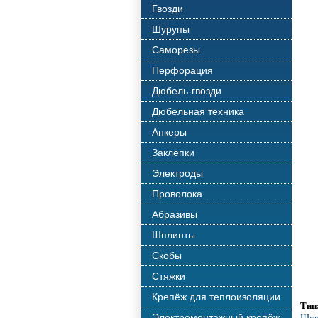
Гвозди
Шурупы
Саморезы
Перфорация
Дюбель-гвозди
Дюбельная техника
Анкеры
Заклёпки
Электроды
Проволока
Абразивы
Шплинты
Скобы
Стяжки
Крепёж для теплоизоляции
Тип
Электромонтажный крепёж
Шур