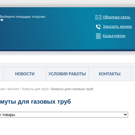
Выберите площадку отгрузки:
Обратная связь
Заказать звонок
Калькулятор
НОВОСТИ
УСЛОВИЯ РАБОТЫ
КОНТАКТЫ
ная
/
Каталог
/
Хомуты для труб
/
Хомуты для газовых труб
муты для газовых труб