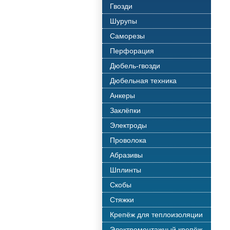
Гвозди
Шурупы
Саморезы
Перфорация
Дюбель-гвозди
Дюбельная техника
Анкеры
Заклёпки
Электроды
Проволока
Абразивы
Шплинты
Скобы
Стяжки
Крепёж для теплоизоляции
Электромонтажный крепёж