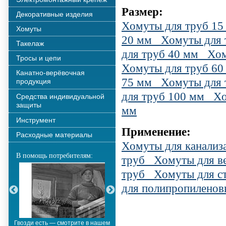
Размер:
Декоративные изделия
Хомуты для труб 15
Хомуты
20 мм
Хомуты для 
Такелаж
для труб 40 мм
Хом
Тросы и цепи
Хомуты для труб 60
Канатно-верёвочная
75 мм
Хомуты для 
продукция
для труб 100 мм
Хо
Средства индивидуальной
защиты
мм
Инструмент
Применение:
Расходные материалы
Хомуты для канализ
В помощь потребителям:
труб
Хомуты для в
труб
Хомуты для с
для полипропиленов
Гвозди есть — смотрите в нашем
Металлополимерные тросы