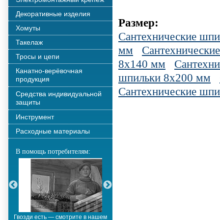
Декоративные изделия
Размер:
Хомуты
Сантехнические шпи
Такелаж
мм
Сантехнически
Тросы и цепи
8х140 мм
Сантехни
Канатно-верёвочная
шпильки 8х200 мм
продукция
Сантехнические шпи
Средства индивидуальной
защиты
Инструмент
Расходные материалы
В помощь потребителям:
Гвозди есть — смотрите в нашем
Металлополимерные тросы