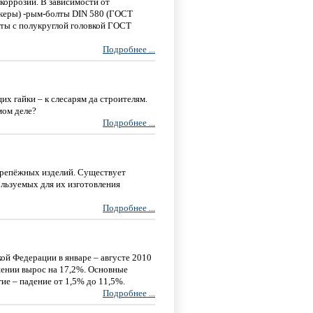
коррозии. В зависимости от
нкеры) -рым-болты DIN 580 (ГОСТ
лты с полукруглой головкой ГОСТ
Подробнее ...
х гайки – к слесарям да строителям.
мом деле?
Подробнее ...
крепёжных изделий. Существует
льзуемых для их изготовления
Подробнее ...
й Федерации в январе – августе 2010
ошении вырос на 17,2%. Основные
ие – падение от 1,5% до 11,5%.
Подробнее ...