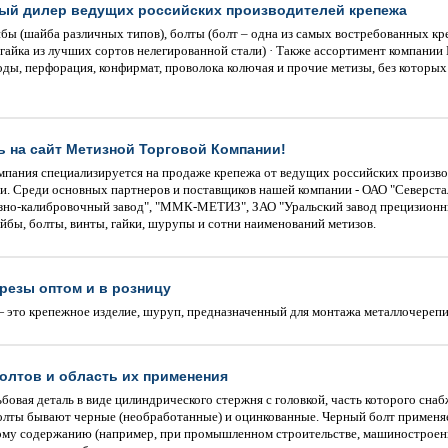
ый дилер ведущих российских производителей крепежа
бы (шайба различных типов), болты (болт – одна из самых востребованных кр
(гайка из лучших сортов нелегированной стали) · Также ассортимент компании
ды, перфорация, конфирмат, проволока колючая и прочие метизы, без которых
 на сайт Метизной Торговой Компании!
мпания специализируется на продаже крепежа от ведущих российских произво
и. Среди основных партнеров и поставщиков нашей компании - ОАО "Северста
изно-калибровочный завод", "ММК-МЕТИЗ", ЗАО "Уральский завод прецизионн
йбы, болты, винты, гайки, шурупы и сотни наименований метизов.
резы оптом и в розницу
 это крепежное изделие, шуруп, предназначенный для монтажа металлочереп
олтов и область их применения
бовая деталь в виде цилиндрического стержня с головкой, часть которого сна
Болты бывают черные (необработанные) и оцинкованные. Черный болт применя
ому содержанию (например, при промышленном строительстве, машиностроени