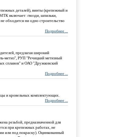
епежных деталей), винты (крепежный и
 МТК включает: гвозди, шпильки,
 не обходится ни одно строительство
Подробнее ...
дителей, предлагая широкий
ль-метиз", РУП "Речицкий метизный
ых сплавов" и ОАО "Дружковский
Подробнее ...
ицы и кровельных комплектующих.
Подробнее ...
бжена резьбой, предназначенной для
ется при крепежных работах, не
и или под покраску). Оцинкованный