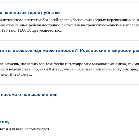
 перевозок терпит убытки
алитического агентства Sea-Intelligence убытки судоходных перевозчиков из-
л-во отмененных рейсов постоянно растет, так на транстихоокеанском направл
 198 тыс. ТEU. Общее количество...
то ты вьешься над моею головой?! Российский и мировой рын
понимаешь, насколько все-таки тесно интегрирована мировая экономика, как мно
сего неделя с тех пор, как в Китае должны были завершиться новогодние празд
чало. Китайские ...
письма о повышении цен
тону
яют и для чего используются