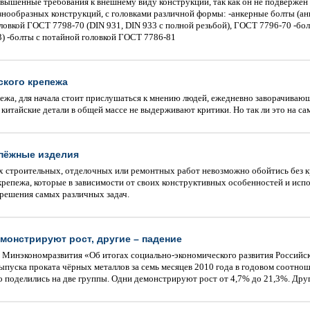
овышенные требования к внешнему виду конструкции, так как он не подвержен 
знообразных конструкций, с головками различной формы: -анкерные болты (а
ловкой ГОСТ 7798-70 (DIN 931, DIN 933 с полной резьбой), ГОСТ 7796-70 -бо
3) -болты с потайной головкой ГОСТ 7786-81
ского крепежа
ежа, для начала стоит прислушаться к мнению людей, ежедневно заворачивающи
, китайские детали в общей массе не выдерживают критики. Но так ли это на са
пёжные изделия
 строительных, отделочных или ремонтных работ невозможно обойтись без 
репежа, которые в зависимости от своих конструктивных особенностей и испо
 решения самых различных задач.
монстрируют рост, другие – падение
 Минэкономразвития «Об итогах социально-экономического развития Российско
выпуска проката чёрных металлов за семь месяцев 2010 года в годовом соотн
 поделились на две группы. Одни демонстрируют рост от 4,7% до 21,3%. Друг