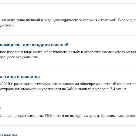
элемент, выполненный в виде цилиндрического стержня с головкой. В совокупн
деталей.
саморезы для сэндвич панелей
ое изделие в виде винта, образующего резьбу в отверстии соединяемых мета
процессе вкручивания.
 активы и пассивы
в 2010 г. развивалась темпами, опережающими общепромышленный прирост п
натуральном выражении увеличился на 34% и вышел на уровень 2,4 млн. т.
Л
мпания продает саморезы ГВЛ оптом по выгодным ценам. Доставка саморезо
изделий