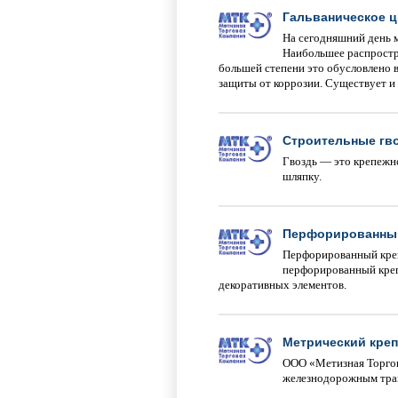
Гальваническое 
На сегодняшний день 
Наибольшее распростра
большей степени это обусловлено 
защиты от коррозии. Существует и 
Строительные гв
Гвоздь — это крепежн
шляпку.
Перфорированный
Перфорированный креп
перфорированный крепё
декоративных элементов.
Метрический кре
ООО «Метизная Торгов
железнодорожным тран