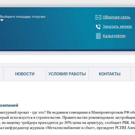
Выберите площадку отгрузки:
Обратная связь
Заказать звонок
Калькулятор
НОВОСТИ
УСЛОВИЯ РАБОТЫ
КОНТАКТЫ
компаний
матурный прокат - где это? На недавнем совещании в Минпромторговли РФ об
оторый используется в строительстве. Правительство рекомендовало застройщи
. на наценку трейдера приходится до 30% цены на арматуру, сообщает РБК. На
вал шеф-редактор журнала «Металлоснабжение и сбыт», президент РСПМ Алек