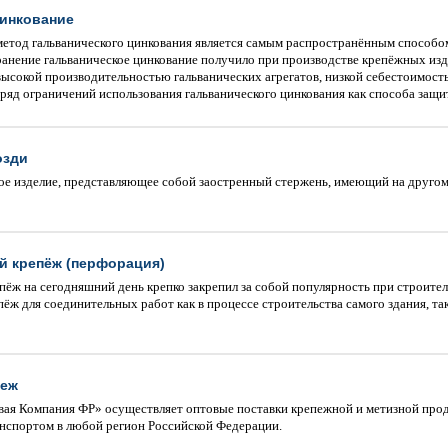
цинкование
метод гальванического цинкования является самым распространённым способом
нение гальваническое цинкование получило при производстве крепёжных издел
высокой производительностью гальванических агрегатов, низкой себестоимост
ряд ограничений использования гальванического цинкования как способа защи
озди
ое изделие, представляющее собой заостренный стержень, имеющий на другом
 крепёж (перфорация)
ёж на сегодняшний день крепко закрепил за собой популярность при строите
ж для соединительных работ как в процессе строительства самого здания, так
пеж
ая Компания ФР» осуществляет оптовые поставки крепежной и метизной прод
спортом в любой регион Российской Федерации.