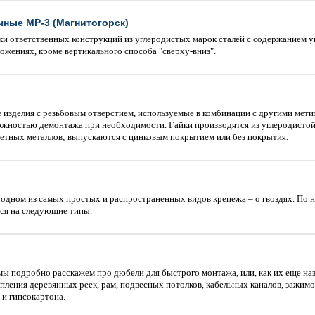
ные МР-3 (Магнитогорск)
и ответственных конструкций из углеродистых марок сталей с содержанием уг
жениях, кроме вертикального способа "сверху-вниз".
 изделия с резьбовым отверстием, используемые в комбинации с другими мет
ожностью демонтажа при необходимости. Гайки производятся из углеродистой
ветных металлов; выпускаются с цинковым покрытием или без покрытия.
 одном из самых простых и распространенных видов крепежа – о гвоздях. По 
тся на следующие типы.
ы подробно расскажем про дюбели для быстрого монтажа, или, как их еще на
пления деревянных реек, рам, подвесных потолков, кабельных каналов, зажимов
 и гипсокартона.