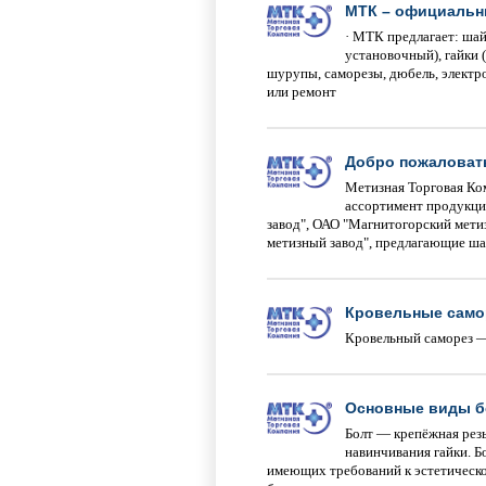
МТК – официальн
· МТК предлагает: шай
установочный), гайки 
шурупы, саморезы, дюбель, электро
или ремонт
Добро пожаловать
Метизная Торговая Ко
ассортимент продукци
завод", ОАО "Магнитогорский мет
метизный завод", предлагающие ша
Кровельные само
Кровельный саморез —
Основные виды б
Болт — крепёжная резь
навинчивания гайки. 
имеющих требований к эстетическ