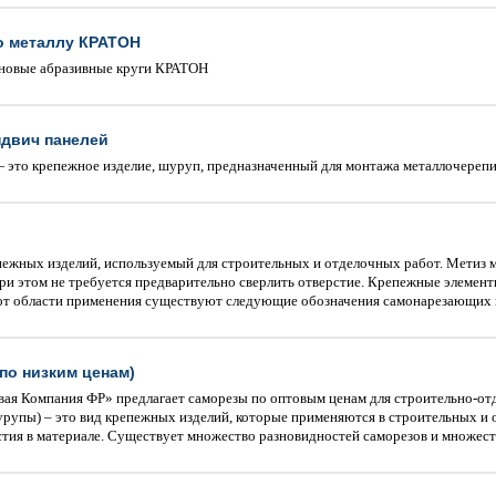
о металлу КРАТОН
новые абразивные круги КРАТОН
ндвич панелей
 это крепежное изделие, шуруп, предназначенный для монтажа металлочереп
пежных изделий, используемый для строительных и отделочных работ. Метиз м
ри этом не требуется предварительно сверлить отверстие. Крепежные элемент
и от области применения существуют следующие обозначения самонарезающих 
по низким ценам)
ая Компания ФР» предлагает саморезы по оптовым ценам для строительно-от
рупы) – это вид крепежных изделий, которые применяются в строительных и 
стия в материале. Существует множество разновидностей саморезов и множест