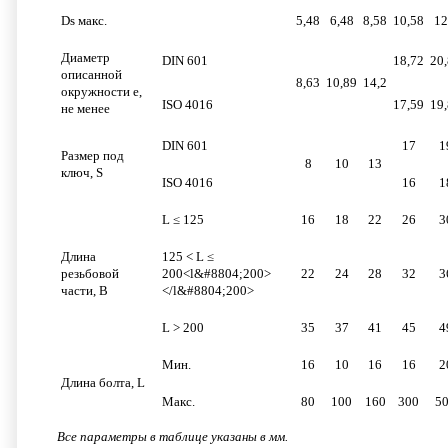
Ds макс.
5,48
6,48
8,58
10,58
12
Диаметр
DIN 601
18,72
20
описанной
8,63
10,89
14,2
окружности e,
ISO 4016
17,59
19
не менее
DIN 601
17
1
Размер под
8
10
13
ключ, S
ISO 4016
16
1
L ≤ 125
16
18
22
26
3
Длина
125 < L ≤
резьбовой
200<l&#8804;200>
22
24
28
32
3
части, B
</l&#8804;200>
L > 200
35
37
41
45
4
Мин.
16
10
16
16
2
Длина болта, L
Макс.
80
100
160
300
5
Все параметры в таблице указаны в мм.