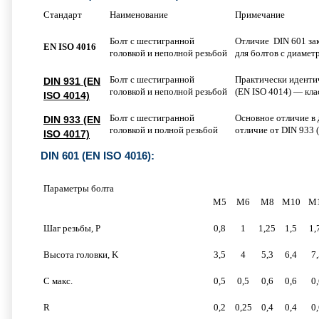
Стандарт
Наименование
Примечание
Болт с шестигранной
Отличие DIN 601 зак
EN ISO 4016
головкой и неполной резьбой
для болтов с диаме
Болт с шестигранной
Практически идентич
DIN 931 (EN
головкой и неполной резьбой
(EN ISO 4014) — кла
ISO 4014)
Болт с шестигранной
Основное отличие в 
DIN 933 (EN
головкой и полной резьбой
отличие от DIN 933 (
ISO 4017)
DIN 601 (EN ISO 4016):
Параметры болта
M5
M6
M8
M10
M
Шаг резьбы, P
0,8
1
1,25
1,5
1,
Высота головки, K
3,5
4
5,3
6,4
7
C макс.
0,5
0,5
0,6
0,6
0
R
0,2
0,25
0,4
0,4
0