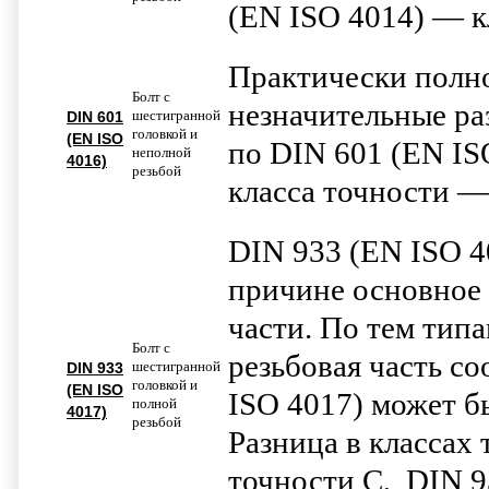
(EN ISO 4014) — к
Практически полн
Болт с
незначительные ра
шестигранной
DIN 601
головкой и
(EN ISO
по DIN 601 (EN IS
неполной
4016)
резьбой
класса точности —
DIN 933 (EN ISO 4
причине основное 
части. По тем тип
Болт с
резьбовая часть с
шестигранной
DIN 933
головкой и
(EN ISO
ISO 4017) может бы
полной
4017)
резьбой
Разница в классах
точности C, DIN 9