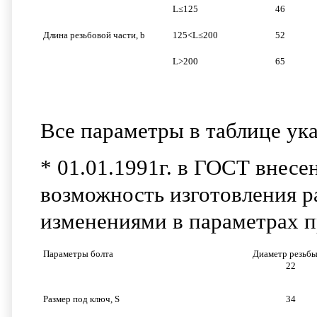
L≤125
46
Длина резьбовой части, b
125<L≤200
52
L>200
65
Все параметры в таблице ук
* 01.01.1991г. в ГОСТ внес
возможность изготовления 
изменениями в параметрах п
Параметры болта
Диаметр резьб
22
Размер под ключ, S
34