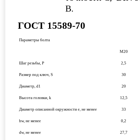
B.
ГОСТ 15589-70
Параметры болта
М20
Шаг резьбы, P
2,5
Размер под ключ, S
30
Диаметр, d1
20
Высота головки, k
12,5
Диаметр описанной окружности e, не менее
33
hw, не менее
0,2
dw, не менее
27,7